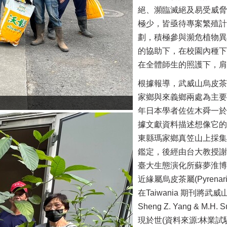
絕、瀕臨滅絕及易受威脅
極少，皆亟待專案繁殖計
劃，積極參與瀕危植物異
的協助下，在校園內種下
在全體師生的照護下，肩
根據報導，武威山烏皮茶
家鄉與來義鄉兩處為主要
年日本學者佐佐木舜一於
據文獻資料描述想像它的
東縣瑪家鄉真笠山上採集
鑑定，後經由台大教授謝
臺大生態演化所蘇夢淮博
近緣屬烏皮茶屬(Pyren
在Taiwania 期刊將武威山茶轉移
Sheng Z. Yang 
現於世(資料來源:林業