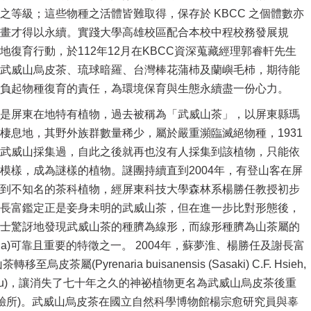
之等級；這些物種之活體皆難取得，保存於 KBCC 之個體數亦
畫才得以永續。實踐大學高雄校區配合本校中程校務發展規
地復育行動，於112年12月在KBCC資深蒐藏經理郭睿軒先生
武威山烏皮茶、琉球暗羅、台灣棒花蒲杮及蘭嶼毛杮，期待能
負起物種復育的責任，為環境保育與生態永續盡一份心力。
是屏東在地特有植物，過去被稱為「武威山茶」，以屏東縣瑪
棲息地，其野外族群數量稀少，屬於嚴重瀕臨滅絕物種，1931
武威山採集過，自此之後就再也沒有人採集到該植物，只能依
模樣，成為謎樣的植物。
謎團持續直到2004年，有登山客在屏
到不知名的茶科植物，經屏東科技大學森林系楊勝任教授初步
長富鑑定正是妾身未明的武威山茶，但在進一步比對形態後，
士驚訝地發現武威山茶的種臍為線形，而線形種臍為山茶屬的
aria)可靠且重要的特徵之一。 2004年，蘇夢淮、楊勝任及謝長富
至烏皮茶屬(Pyrenaria buisanensis (Sasaki) C.F. Hsieh,
& M.H. Su)，讓消失了七十年之久的神祕植物更名為武威山烏皮茶後重
試驗所)。武威山烏皮茶在國立自然科學博物館楊宗愈研究員與辜