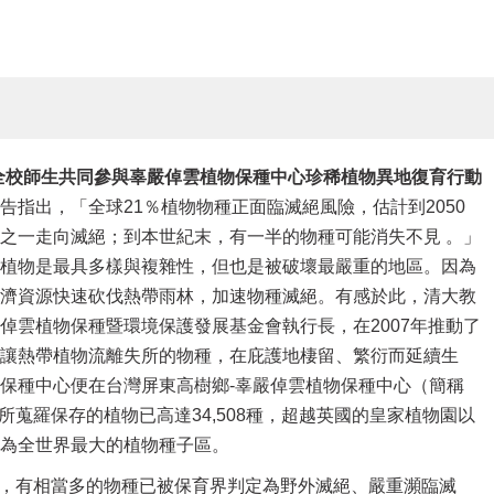
全校師生共同參與辜嚴倬雲植物保種中心珍稀植物異地復育行動
告指出，「全球21％植物物種正面臨滅絕風險，估計到2050
之一走向滅絕；到本世紀末，有一半的物種可能消失不見 。」
植物是最具多樣與複雜性，但也是被破壞最嚴重的地區。因為
濟資源快速砍伐熱帶雨林，加速物種滅絕。有感於此，清大教
倬雲植物保種暨環境保護發展基金會執行長，在2007年推動了
讓熱帶植物流離失所的物種，在庇護地棲留、繁衍而延續生
保種中心便在台灣屏東高樹鄉-辜嚴倬雲植物保種中心（簡稱
所蒐羅保存的植物已高達34,508種，超越英國的皇家植物園以
為全世界最大的植物種子區。
，有相當多的物種已被保育界判定為野外滅絕、嚴重瀕臨滅