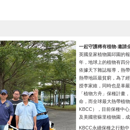
一起守護
稀有
植物-邀請
英國皇家植物園邱園的報
年，地球上的植物有四分
依據天下雜誌報導，熱帶
熱帶地區最貧窮，為了經
授李家維，同時也是辜嚴
「植物方舟」保種計畫，
命，而全球最大熱帶植物
KBCC），目前保種中心
及美國密蘇里植物園，成
KBCC
永續保種之行動中